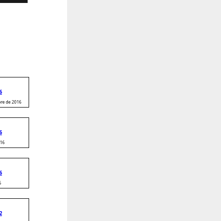
estra filosofía:
il lo difícil
6
bre de 2016
6
016
6
6
2