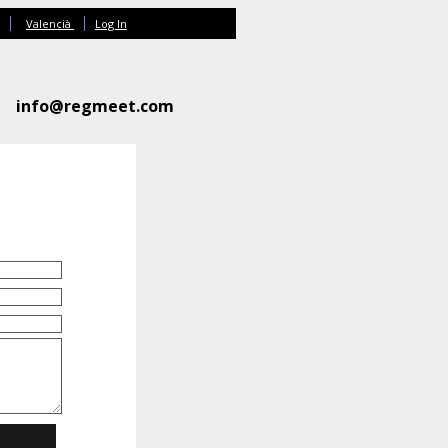
Valencià
Log In
info@regmeet.com