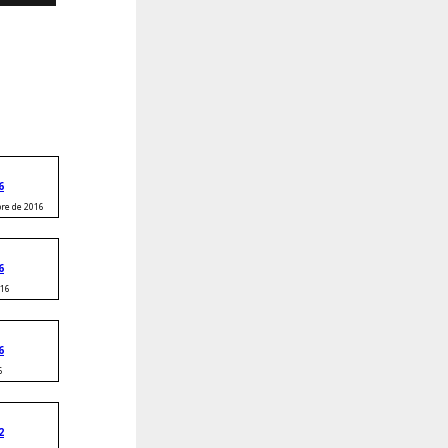
estra filosofía:
il lo difícil
6
bre de 2016
6
016
6
6
2