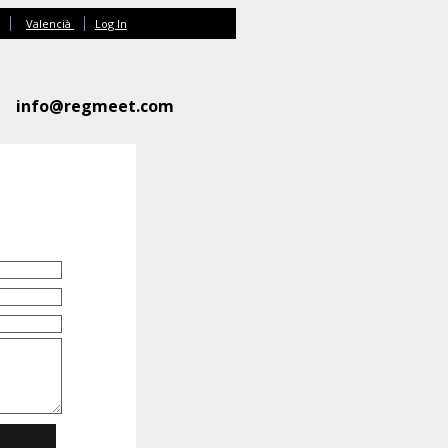
Valencià
Log In
info@regmeet.com