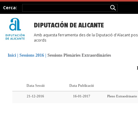
Cerca:
DIPUTACIÓN DE ALICANTE
Amb aquesta ferramenta des de la Diputació d'Alacant posem
acords
Inici
|
Sessions 2016
|
Sessions Plenàries Extraordinàries
Data Sessió
Data Publicació
21-12-2016
16-01-2017
Pleno Extraodrinario