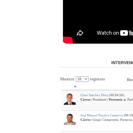
INTERVEN
Mostrar
registros
Bus
César Sánchez Pérez
(00:04:50)
Càrrec:
Presidente |
Perteneix a:
Par
José Manuel Penalva Casanova
(00:10
Càrrec: