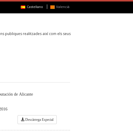
Castellano
Valencià
ns publiques realitzades així com els seus
putación de Alicante
 2016
Descàrrega Especial