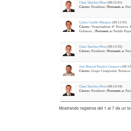
César Sánchez Pérez
(00:12:01)
Càrrec:
Presidente |
Perteneix a:
Par
Carlos Castillo Márquez
(00:12:05)
Càrrec:
Vicepresidente 4º. Portavoz.
Gobierno. |
Perteneix a:
Partido Popu
César Sánchez Pérez
(00:13:35)
Càrrec:
Presidente |
Perteneix a:
Par
José Manuel Penalva Casanova
(00:13
Càrrec:
César Sánchez Pérez
(00:14:34)
Càrrec:
Presidente |
Perteneix a:
Par
Mostrando registros del 1 al 7 de un to