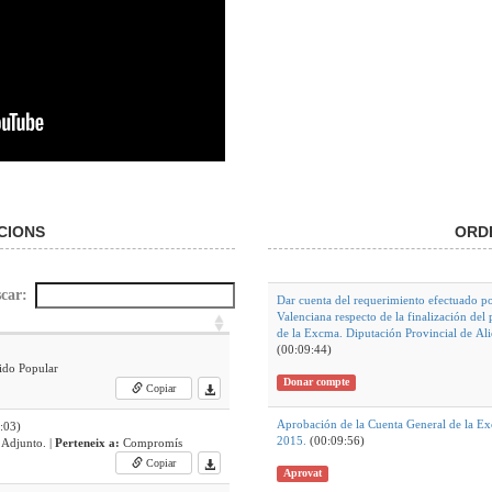
CIONS
ORDE
car:
Dar cuenta del requerimiento efectuado po
Valenciana respecto de la finalización del
de la Excma. Diputación Provincial de Alic
(00:09:44)
tido Popular
Donar compte
Copiar
Aprobación de la Cuenta General de la Exc
:03)
2015.
(00:09:56)
Grupo Compromís. Portavoz Adjunto. |
Perteneix a:
Compromís
Copiar
Aprovat