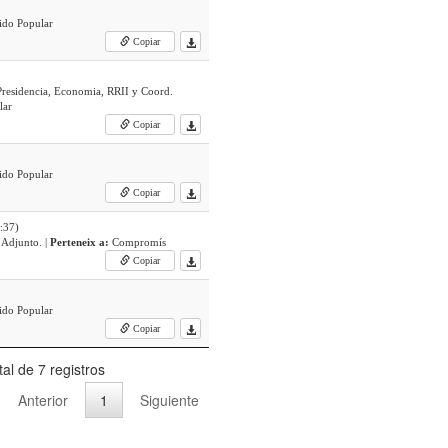
tido Popular
Copiar
 Presidencia, Economia, RRII y Coord.
lar
Copiar
tido Popular
Copiar
:37)
Grupo Compromís. Portavoz Adjunto. |
Perteneix a:
Compromís
Copiar
tido Popular
Copiar
tal de 7 registros
Anterior
1
Siguiente