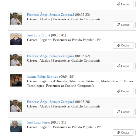
Copiar
Francesc Ángel Serralta Zaragozá
(00:03:33)
Càrrec:
Alcalde |
Perteneix a:
Coalició Compromís
Copiar
Jose Luis Chulvi
(00:03:41)
Càrrec:
Regidor |
Perteneix a:
Partido Popular - PP
Copiar
Francesc Ángel Serralta Zaragozá
(00:03:52)
Càrrec:
Alcalde |
Perteneix a:
Coalició Compromís
Copiar
Jacinta Rubio Rodrigo
(00:04:29)
Càrrec:
Regidora d'Hisenda, Urbanisme, Patrimoni, Modernització i Noves
Tecnologies |
Perteneix a:
Coalició Compromís
Copiar
Francesc Ángel Serralta Zaragozá
(00:05:26)
Càrrec:
Alcalde |
Perteneix a:
Coalició Compromís
Copiar
José Lena Ferrer
(00:05:31)
Càrrec:
Regidor |
Perteneix a:
Partido Popular - PP
Copiar