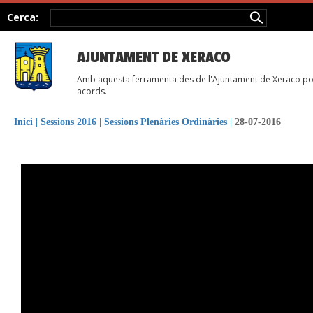
Cerca:
AJUNTAMENT DE XERACO
Amb aquesta ferramenta des de l'Ajuntament de Xeraco posem
acords.
Inici
|
Sessions 2016
|
Sessions Plenàries Ordinàries
|
28-07-2016