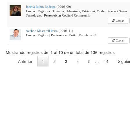
Jacinta Rubio Rodrigo
(00:06:09)
Càrrec:
Regidora d'Hisenda, Urbanisme, Patrimoni, Modernització i Noves
Tecnologies |
Perteneix a:
Coalició Compromís
Copiar
Avelino Mascarell Peiró
(00:06:41)
Càrrec:
Regidor |
Perteneix a:
Partido Popular - PP
Copiar
Mostrando registros del 1 al 10 de un total de 136 registros
Anterior
1
2
3
4
5
…
14
Siguie