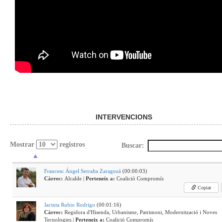
INTERVENCIONS
Mostrar
registros
Buscar:
Francesc Ángel Serralta Zaragozá
(00:00:03)
Càrrec:
Alcalde |
Perteneix a:
Coalició Compromís
Copiar
Jacinta Rubio Rodrigo
(00:01:16)
Càrrec:
Regidora d'Hisenda, Urbanisme, Patrimoni, Modernització i Noves
Tecnologies |
Perteneix a:
Coalició Compromís