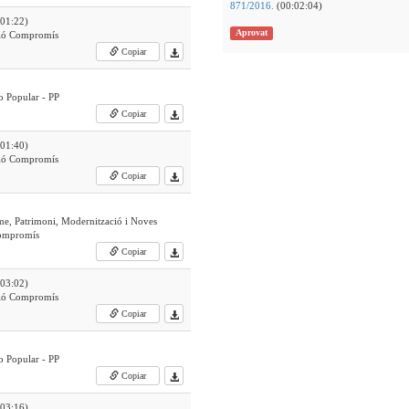
871/2016.
(00:02:04)
01:22)
Aprovat
ció Compromís
Copiar
do Popular - PP
Copiar
01:40)
ció Compromís
Copiar
me, Patrimoni, Modernització i Noves
Compromís
Copiar
03:02)
ció Compromís
Copiar
do Popular - PP
Copiar
03:16)