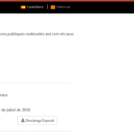
Castellano
Valencià
ons publiques realitzades així com els seus
eraco
8 de juliol de 2016
Descàrrega Especial