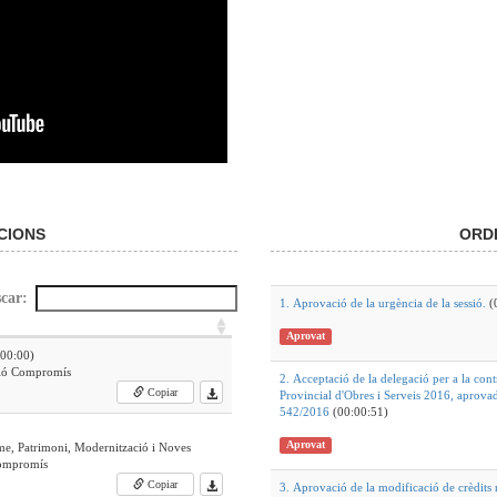
CIONS
ORDE
car:
1. Aprovació de la urgència de la sessió.
(
Aprovat
00:00)
ció Compromís
2. Acceptació de la delegació per a la contr
Copiar
Provincial d'Obres i Serveis 2016, aprovad
542/2016
(00:00:51)
Aprovat
me, Patrimoni, Modernització i Noves
Compromís
Copiar
3. Aprovació de la modificació de crèdits 