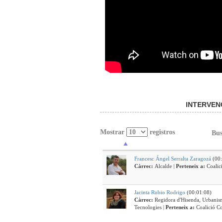
INTERVEN
Mostrar
registros
Bus
Francesc Ángel Serralta Zaragozá
(00:
Càrrec:
Alcalde |
Perteneix a:
Coali
Jacinta Rubio Rodrigo
(00:01:08)
Càrrec:
Regidora d'Hisenda, Urbanis
Tecnologies |
Perteneix a:
Coalició 