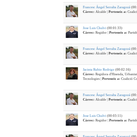
Francesc Ángel Serralta Zaragozá
(00:
Càrrec:
Alcalde |
Perteneix a:
Coali
Jose Luis Chulvi
(00:01:33)
Càrrec:
Regidor |
Perteneix a:
Parti
Francesc Ángel Serralta Zaragozá
(00:
Càrrec:
Alcalde |
Perteneix a:
Coali
Jacinta Rubio Rodrigo
(00:02:16)
Càrrec:
Regidora d'Hisenda, Urbanis
Tecnologies |
Perteneix a:
Coalició 
Francesc Ángel Serralta Zaragozá
(00:
Càrrec:
Alcalde |
Perteneix a:
Coali
Jose Luis Chulvi
(00:03:11)
Càrrec:
Regidor |
Perteneix a:
Parti
Francesc Ángel Serralta Zaragozá
(00: