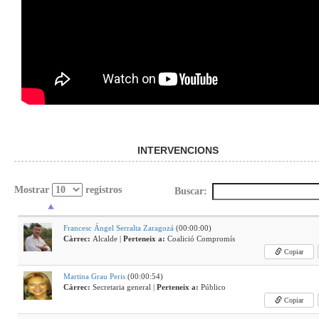
INTERVENCIONS
Mostrar
registros
Buscar:
Francesc Ángel Serralta Zaragozá
(00:00:00)
Càrrec:
Alcalde |
Perteneix a:
Coalició Compromís
Copiar
Martina Grau Peris
(00:00:54)
Càrrec:
Secretaria general |
Perteneix a:
Público
Copiar