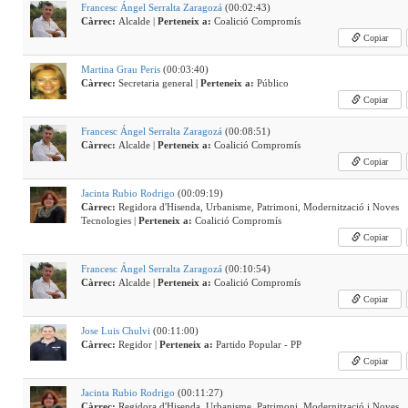
Francesc Ángel Serralta Zaragozá
(00:02:43)
Càrrec:
Alcalde |
Perteneix a:
Coalició Compromís
Copiar
Martina Grau Peris
(00:03:40)
Càrrec:
Secretaria general |
Perteneix a:
Público
Copiar
Francesc Ángel Serralta Zaragozá
(00:08:51)
Càrrec:
Alcalde |
Perteneix a:
Coalició Compromís
Copiar
Jacinta Rubio Rodrigo
(00:09:19)
Càrrec:
Regidora d'Hisenda, Urbanisme, Patrimoni, Modernització i Noves
Tecnologies |
Perteneix a:
Coalició Compromís
Copiar
Francesc Ángel Serralta Zaragozá
(00:10:54)
Càrrec:
Alcalde |
Perteneix a:
Coalició Compromís
Copiar
Jose Luis Chulvi
(00:11:00)
Càrrec:
Regidor |
Perteneix a:
Partido Popular - PP
Copiar
Jacinta Rubio Rodrigo
(00:11:27)
Càrrec:
Regidora d'Hisenda, Urbanisme, Patrimoni, Modernització i Noves