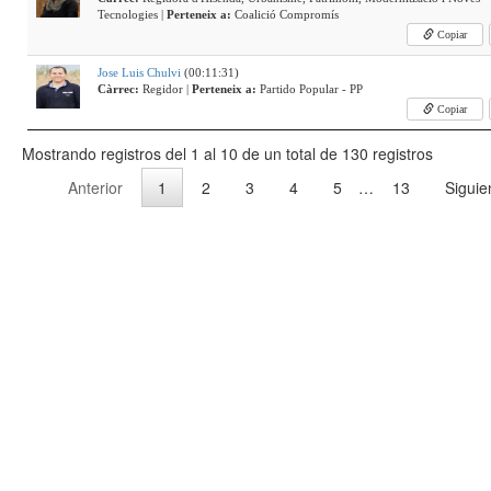
Tecnologies |
Perteneix a:
Coalició Compromís
Copiar
Jose Luis Chulvi
(00:11:31)
Càrrec:
Regidor |
Perteneix a:
Partido Popular - PP
Copiar
Mostrando registros del 1 al 10 de un total de 130 registros
Anterior
1
2
3
4
5
…
13
Siguie