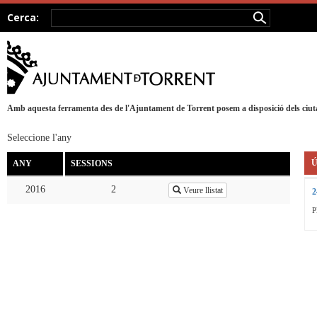
Cerca:
Amb aquesta ferramenta des de l'Ajuntament de Torrent posem a disposició dels ciutada
Seleccione l'any
Ú
ANY
SESSIONS
2016
2
Veure llistat
2
P